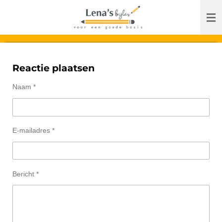
Ga
direct
naar
de
hoofdinhoud
Reactie plaatsen
Naam *
E-mailadres *
Bericht *