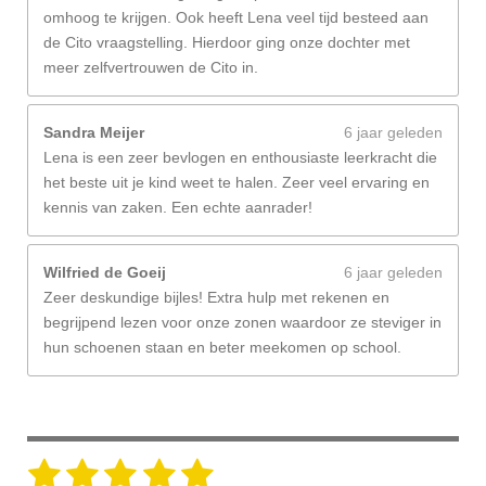
omhoog te krijgen. Ook heeft Lena veel tijd besteed aan
de Cito vraagstelling. Hierdoor ging onze dochter met
meer zelfvertrouwen de Cito in.
Sandra Meijer
6 jaar geleden
Lena is een zeer bevlogen en enthousiaste leerkracht die
het beste uit je kind weet te halen. Zeer veel ervaring en
kennis van zaken. Een echte aanrader!
Wilfried de Goeij
6 jaar geleden
Zeer deskundige bijles! Extra hulp met rekenen en
begrijpend lezen voor onze zonen waardoor ze steviger in
hun schoenen staan en beter meekomen op school.
1
2
3
4
5
S
R
t